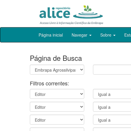
Skip
Página inicial
Navegar
Sobre
Est
navigation
Página de Busca
Filtros correntes: