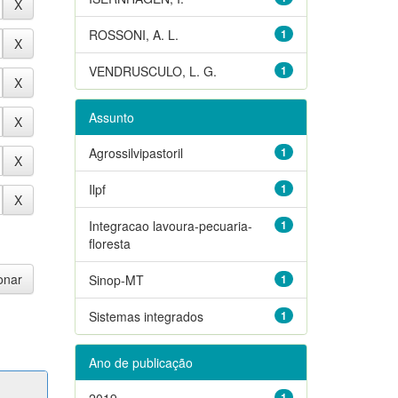
ROSSONI, A. L.
1
VENDRUSCULO, L. G.
1
Assunto
Agrossilvipastoril
1
Ilpf
1
Integracao lavoura-pecuaria-
1
floresta
Sinop-MT
1
Sistemas integrados
1
Ano de publicação
2019
1