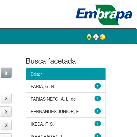
Busca facetada
Editor
FARIA, G. R.
1
FARIAS NETO, A. L. de
1
FERNANDES JUNIOR, F.
1
IKEDA, F. S.
1
ISERNHAGEN, I.
1