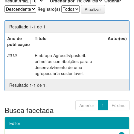
Result./Pág.
|
Ordenar por
Ordenar
Registro(s)
Resultado 1-1 de 1.
Ano de
Título
Autor(es)
publicação
2019
Embrapa Agrossilvipastoril:
-
primeiras contribuições para o
desenvolvimento de uma
agropecuária sustentável.
Resultado 1-1 de 1.
Anterior
1
Póximo
Busca facetada
Editor