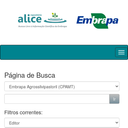
Skip
navigation
Página de Busca
Filtros correntes: