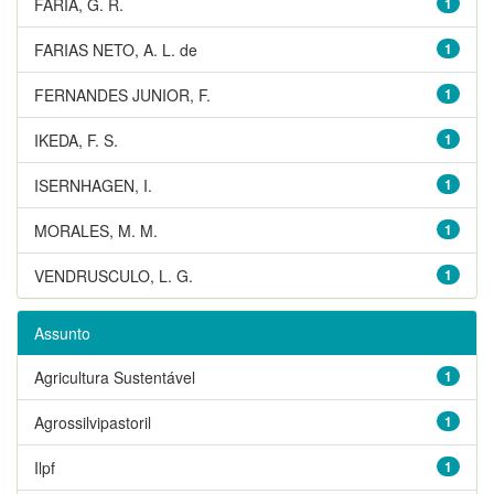
FARIA, G. R.
1
FARIAS NETO, A. L. de
1
FERNANDES JUNIOR, F.
1
IKEDA, F. S.
1
ISERNHAGEN, I.
1
MORALES, M. M.
1
VENDRUSCULO, L. G.
1
Assunto
Agricultura Sustentável
1
Agrossilvipastoril
1
Ilpf
1