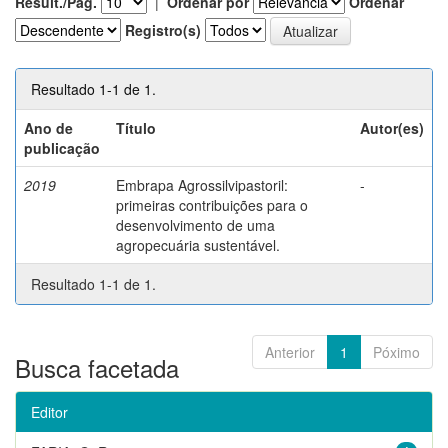
Result./Pág.
|
Ordenar por
Ordenar
Registro(s)
Resultado 1-1 de 1.
Ano de
Título
Autor(es)
publicação
2019
Embrapa Agrossilvipastoril:
-
primeiras contribuições para o
desenvolvimento de uma
agropecuária sustentável.
Resultado 1-1 de 1.
Anterior
1
Póximo
Busca facetada
Editor