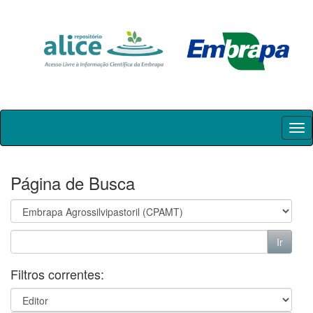
Skip
navigation
Página de Busca
Filtros correntes: