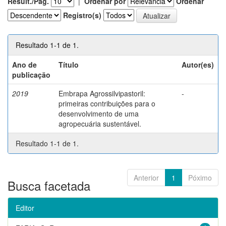
Result./Pág.
|
Ordenar por
Ordenar
Registro(s)
Resultado 1-1 de 1.
Ano de
Título
Autor(es)
publicação
2019
Embrapa Agrossilvipastoril:
-
primeiras contribuições para o
desenvolvimento de uma
agropecuária sustentável.
Resultado 1-1 de 1.
Anterior
1
Póximo
Busca facetada
Editor