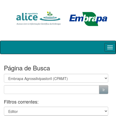
Skip
navigation
Página de Busca
Filtros correntes: