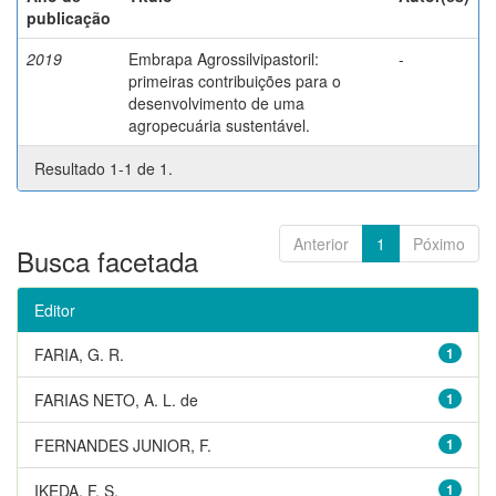
publicação
2019
Embrapa Agrossilvipastoril:
-
primeiras contribuições para o
desenvolvimento de uma
agropecuária sustentável.
Resultado 1-1 de 1.
Anterior
1
Póximo
Busca facetada
Editor
FARIA, G. R.
1
FARIAS NETO, A. L. de
1
FERNANDES JUNIOR, F.
1
IKEDA, F. S.
1