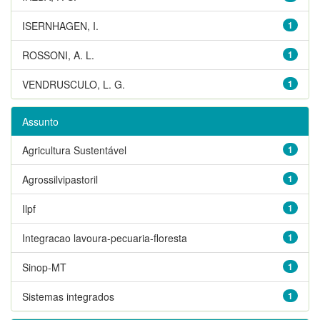
ISERNHAGEN, I.
1
ROSSONI, A. L.
1
VENDRUSCULO, L. G.
1
Assunto
Agricultura Sustentável
1
Agrossilvipastoril
1
Ilpf
1
Integracao lavoura-pecuaria-floresta
1
Sinop-MT
1
Sistemas integrados
1