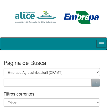
Skip
navigation
Página de Busca
Filtros correntes: