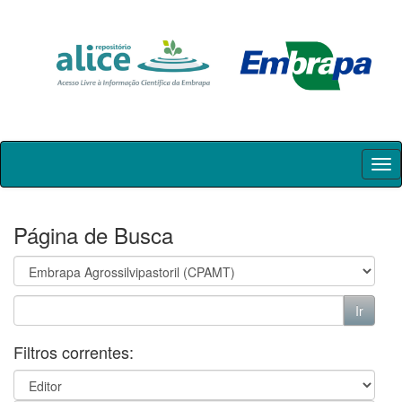
Skip
navigation
Página de Busca
Filtros correntes: