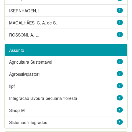
ISERNHAGEN, I.
1
MAGALHÃES, C. A. de S.
1
ROSSONI, A. L.
1
Assunto
Agricultura Sustentável
1
Agrossilvipastoril
1
Ilpf
1
Integracao lavoura-pecuaria-floresta
1
Sinop-MT
1
Sistemas integrados
1