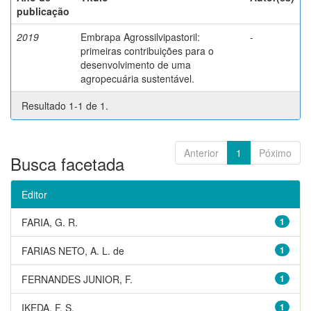
publicação
2019
Embrapa Agrossilvipastoril:
-
primeiras contribuições para o
desenvolvimento de uma
agropecuária sustentável.
Resultado 1-1 de 1.
Anterior
1
Póximo
Busca facetada
Editor
FARIA, G. R.
1
FARIAS NETO, A. L. de
1
FERNANDES JUNIOR, F.
1
IKEDA, F. S.
1