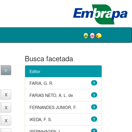
Busca facetada
Editor
FARIA, G. R.
1
FARIAS NETO, A. L. de
1
FERNANDES JUNIOR, F.
1
IKEDA, F. S.
1
ISERNHAGEN, I.
1