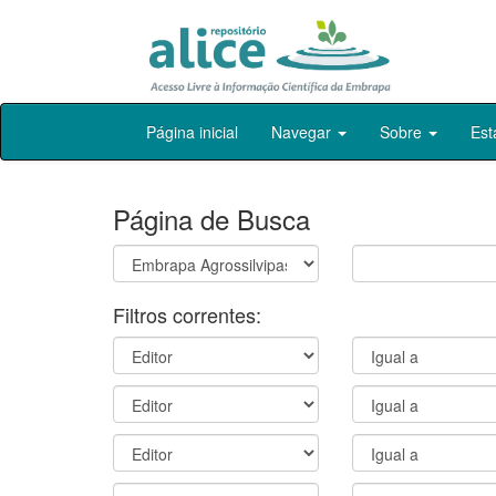
Skip
Página inicial
Navegar
Sobre
Est
navigation
Página de Busca
Filtros correntes: