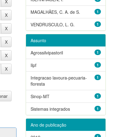
MAGALHÃES, C. A. de S.
1
VENDRUSCULO, L. G.
1
Assunto
Agrossilvipastoril
1
Ilpf
1
Integracao lavoura-pecuaria-
1
floresta
Sinop-MT
1
Sistemas integrados
1
Ano de publicação
2019
1