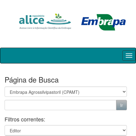
Skip
navigation
Página de Busca
Filtros correntes: