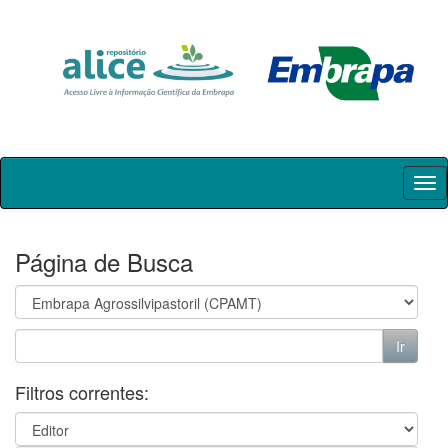
Skip
navigation
Página de Busca
Filtros correntes: