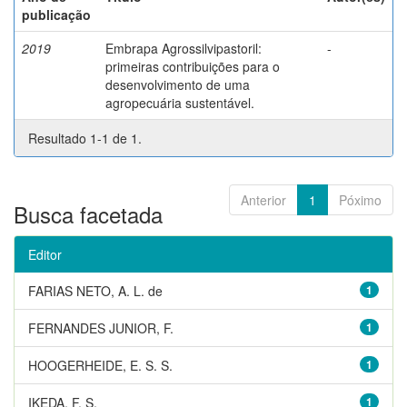
publicação
2019
Embrapa Agrossilvipastoril:
-
primeiras contribuições para o
desenvolvimento de uma
agropecuária sustentável.
Resultado 1-1 de 1.
Anterior
1
Póximo
Busca facetada
Editor
FARIAS NETO, A. L. de
1
FERNANDES JUNIOR, F.
1
HOOGERHEIDE, E. S. S.
1
IKEDA, F. S.
1