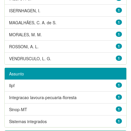
ISERNHAGEN, I.
1
MAGALHÃES, C. A. de S.
1
MORALES, M. M.
1
ROSSONI, A. L.
1
VENDRUSCULO, L. G.
1
Assunto
Ilpf
1
Integracao lavoura-pecuaria-floresta
1
Sinop-MT
1
Sistemas integrados
1