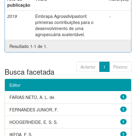
publicação
2019
Embrapa Agrossilvipastoril:
-
primeiras contribuições para o
desenvolvimento de uma
agropecuária sustentável.
Resultado 1-1 de 1.
Anterior
1
Póximo
Busca facetada
Editor
FARIAS NETO, A. L. de
1
FERNANDES JUNIOR, F.
1
HOOGERHEIDE, E. S. S.
1
IKEDA, F. S.
1