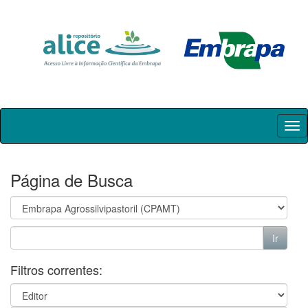
Skip
navigation
Página de Busca
Filtros correntes: