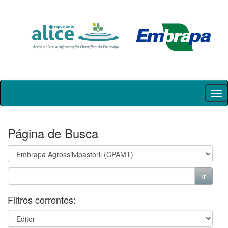
Skip
navigation
Página de Busca
Filtros correntes: