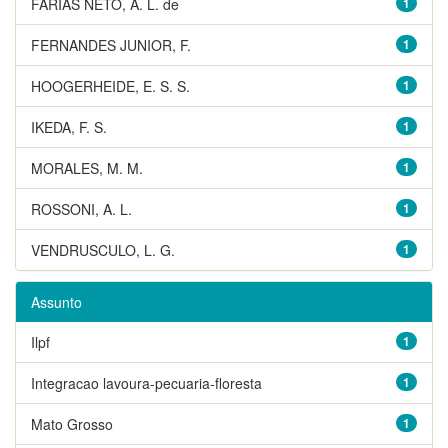
FARIAS NETO, A. L. de
1
FERNANDES JUNIOR, F.
1
HOOGERHEIDE, E. S. S.
1
IKEDA, F. S.
1
MORALES, M. M.
1
ROSSONI, A. L.
1
VENDRUSCULO, L. G.
1
Assunto
Ilpf
1
Integracao lavoura-pecuaria-floresta
1
Mato Grosso
1