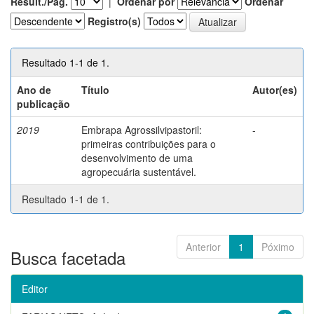
Result./Pág.
|
Ordenar por
Ordenar
Registro(s)
Resultado 1-1 de 1.
Ano de
Título
Autor(es)
publicação
2019
Embrapa Agrossilvipastoril:
-
primeiras contribuições para o
desenvolvimento de uma
agropecuária sustentável.
Resultado 1-1 de 1.
Anterior
1
Póximo
Busca facetada
Editor