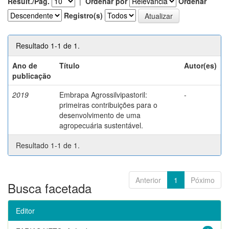
Result./Pág.
|
Ordenar por
Ordenar
Registro(s)
Resultado 1-1 de 1.
Ano de
Título
Autor(es)
publicação
2019
Embrapa Agrossilvipastoril:
-
primeiras contribuições para o
desenvolvimento de uma
agropecuária sustentável.
Resultado 1-1 de 1.
Anterior
1
Póximo
Busca facetada
Editor