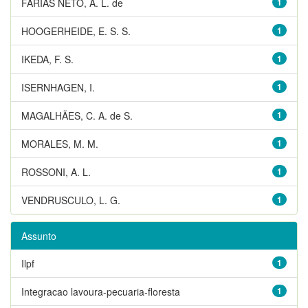
FARIAS NETO, A. L. de
1
HOOGERHEIDE, E. S. S.
1
IKEDA, F. S.
1
ISERNHAGEN, I.
1
MAGALHÃES, C. A. de S.
1
MORALES, M. M.
1
ROSSONI, A. L.
1
VENDRUSCULO, L. G.
1
Assunto
Ilpf
1
Integracao lavoura-pecuaria-floresta
1