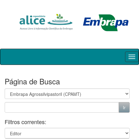
Skip
navigation
Página de Busca
Filtros correntes: