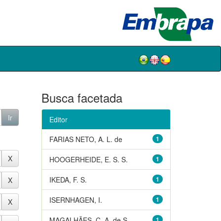
Busca facetada
Editor
FARIAS NETO, A. L. de
1
HOOGERHEIDE, E. S. S.
1
IKEDA, F. S.
1
ISERNHAGEN, I.
1
MAGALHÃES, C. A. de S.
1