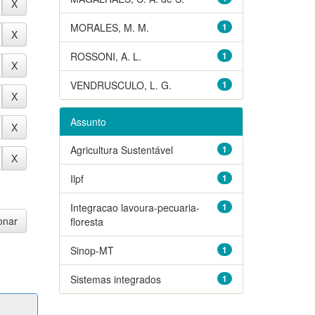
MORALES, M. M.
1
ROSSONI, A. L.
1
VENDRUSCULO, L. G.
1
Assunto
Agricultura Sustentável
1
Ilpf
1
Integracao lavoura-pecuaria-
1
floresta
Sinop-MT
1
Sistemas integrados
1