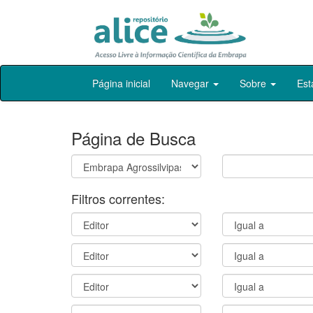
Skip
Página inicial
Navegar
Sobre
Est
navigation
Página de Busca
Filtros correntes: