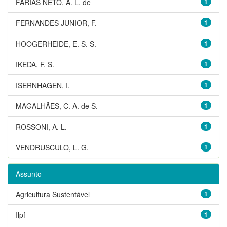
FARIAS NETO, A. L. de
1
FERNANDES JUNIOR, F.
1
HOOGERHEIDE, E. S. S.
1
IKEDA, F. S.
1
ISERNHAGEN, I.
1
MAGALHÃES, C. A. de S.
1
ROSSONI, A. L.
1
VENDRUSCULO, L. G.
1
Assunto
Agricultura Sustentável
1
Ilpf
1