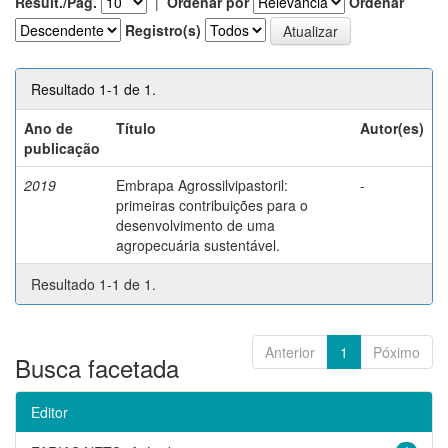
Result./Pág.
|
Ordenar por
Ordenar
Registro(s)
Resultado 1-1 de 1.
Ano de
Título
Autor(es)
publicação
2019
Embrapa Agrossilvipastoril:
-
primeiras contribuições para o
desenvolvimento de uma
agropecuária sustentável.
Resultado 1-1 de 1.
Anterior
1
Póximo
Busca facetada
Editor