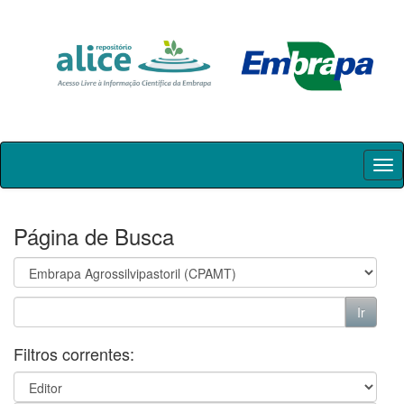
Skip
navigation
Página de Busca
Filtros correntes: