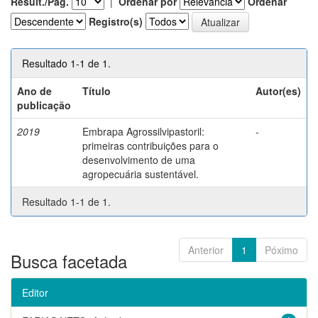
Result./Pág.
|
Ordenar por
Ordenar
Registro(s)
Resultado 1-1 de 1.
Ano de
Título
Autor(es)
publicação
2019
Embrapa Agrossilvipastoril:
-
primeiras contribuições para o
desenvolvimento de uma
agropecuária sustentável.
Resultado 1-1 de 1.
Anterior
1
Póximo
Busca facetada
Editor