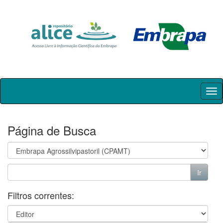
Skip
navigation
Página de Busca
Filtros correntes: