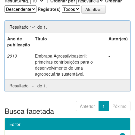
Result./Pág.
|
Ordenar por
Ordenar
Registro(s)
Resultado 1-1 de 1.
Ano de
Título
Autor(es)
publicação
2019
Embrapa Agrossilvipastoril:
-
primeiras contribuições para o
desenvolvimento de uma
agropecuária sustentável.
Resultado 1-1 de 1.
Anterior
1
Póximo
Busca facetada
Editor