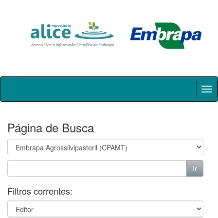
Skip
navigation
Página de Busca
Filtros correntes: