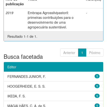
publicação
2019
Embrapa Agrossilvipastoril:
-
primeiras contribuições para o
desenvolvimento de uma
agropecuária sustentável.
Resultado 1-1 de 1.
Anterior
1
Póximo
Busca facetada
Editor
FERNANDES JUNIOR, F.
1
HOOGERHEIDE, E. S. S.
1
IKEDA, F. S.
1
MAGALHÃES, C. A. de S.
1