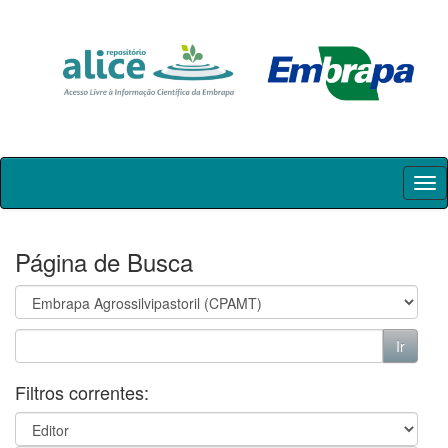
Skip
navigation
Página de Busca
Filtros correntes: