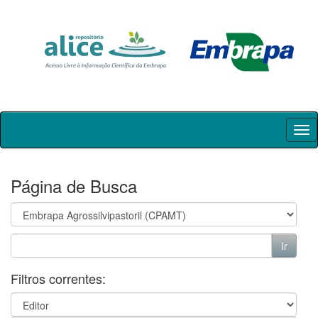
Skip
navigation
Página de Busca
Filtros correntes: