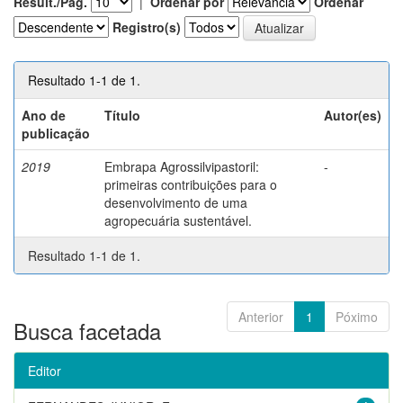
Result./Pág.
|
Ordenar por
Ordenar
Registro(s)
Resultado 1-1 de 1.
Ano de
Título
Autor(es)
publicação
2019
Embrapa Agrossilvipastoril:
-
primeiras contribuições para o
desenvolvimento de uma
agropecuária sustentável.
Resultado 1-1 de 1.
Anterior
1
Póximo
Busca facetada
Editor