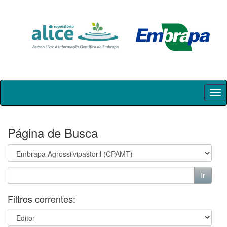
Skip
navigation
Página de Busca
Filtros correntes: