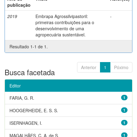
publicação
2019
Embrapa Agrossilvipastoril:
-
primeiras contribuições para o
desenvolvimento de uma
agropecuária sustentável.
Resultado 1-1 de 1.
Anterior
1
Póximo
Busca facetada
Editor
FARIA, G. R.
1
HOOGERHEIDE, E. S. S.
1
ISERNHAGEN, I.
1
MAGALHÃES, C. A. de S.
1