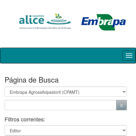
Skip
navigation
Página de Busca
Filtros correntes: