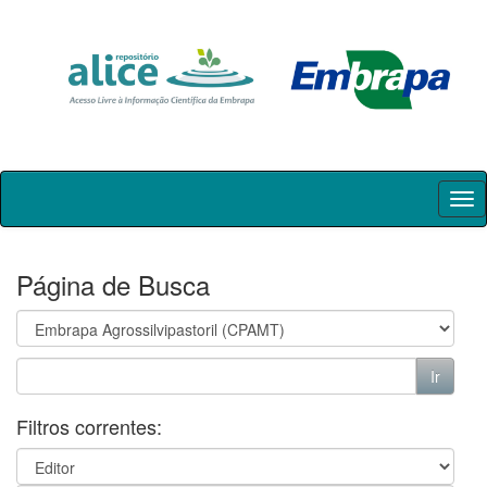
Skip
navigation
Página de Busca
Filtros correntes: