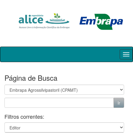
Skip
navigation
Página de Busca
Filtros correntes: