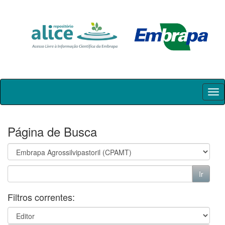
Skip
navigation
Página de Busca
Filtros correntes: