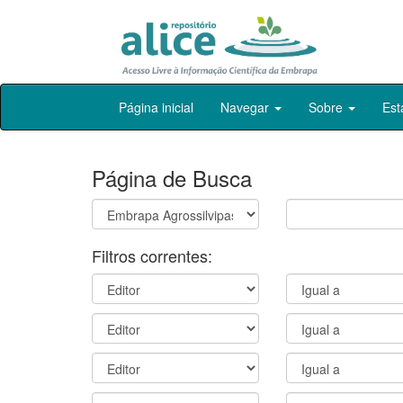
Skip
Página inicial
Navegar
Sobre
Est
navigation
Página de Busca
Filtros correntes: