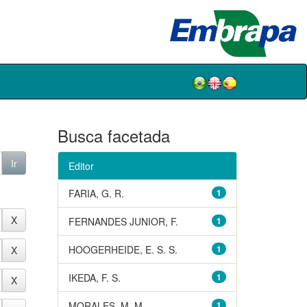
Busca facetada
Editor
FARIA, G. R.
1
FERNANDES JUNIOR, F.
1
HOOGERHEIDE, E. S. S.
1
IKEDA, F. S.
1
MORALES, M. M.
1