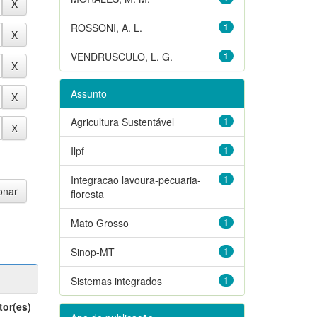
ROSSONI, A. L.
1
VENDRUSCULO, L. G.
1
Assunto
Agricultura Sustentável
1
Ilpf
1
Integracao lavoura-pecuaria-
1
floresta
Mato Grosso
1
Sinop-MT
1
Sistemas integrados
1
tor(es)