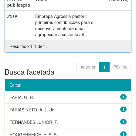
publicação
2019
Embrapa Agrossilvipastoril:
-
primeiras contribuições para o
desenvolvimento de uma
agropecuária sustentável.
Resultado 1-1 de 1.
Anterior
1
Póximo
Busca facetada
Editor
FARIA, G. R.
1
FARIAS NETO, A. L. de
1
FERNANDES JUNIOR, F.
1
HOOGERHEIDE, E. S. S.
1