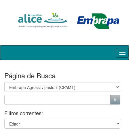
Skip
navigation
Página de Busca
Filtros correntes: