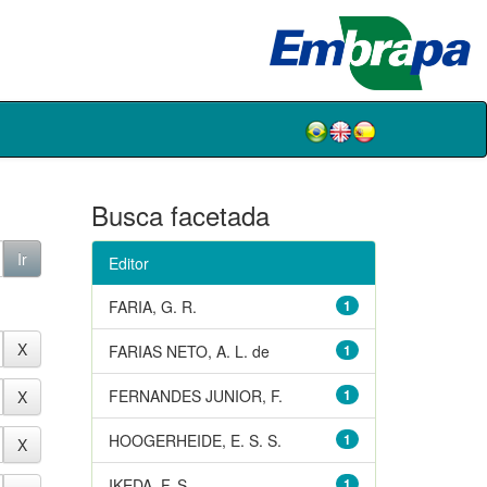
Busca facetada
Editor
FARIA, G. R.
1
FARIAS NETO, A. L. de
1
FERNANDES JUNIOR, F.
1
HOOGERHEIDE, E. S. S.
1
IKEDA, F. S.
1