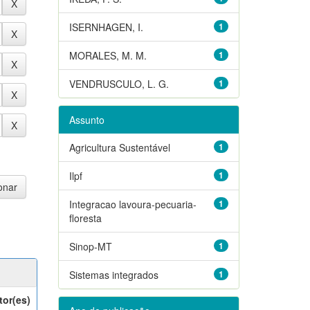
ISERNHAGEN, I.
1
MORALES, M. M.
1
VENDRUSCULO, L. G.
1
Assunto
Agricultura Sustentável
1
Ilpf
1
Integracao lavoura-pecuaria-
1
floresta
Sinop-MT
1
Sistemas integrados
1
tor(es)