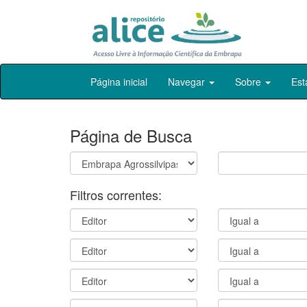
Skip
Página inicial
Navegar
Sobre
Est
navigation
Página de Busca
Filtros correntes: