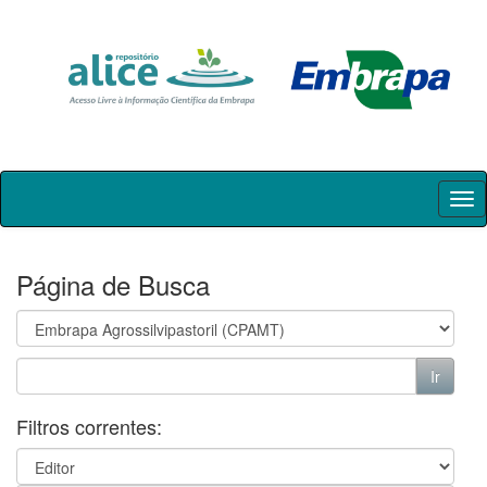
Skip
navigation
Página de Busca
Filtros correntes: