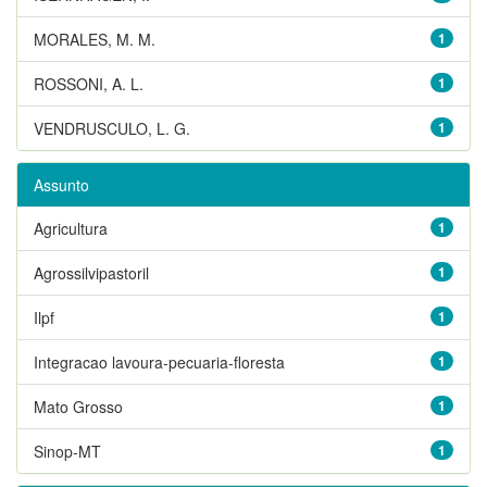
MORALES, M. M.
1
ROSSONI, A. L.
1
VENDRUSCULO, L. G.
1
Assunto
Agricultura
1
Agrossilvipastoril
1
Ilpf
1
Integracao lavoura-pecuaria-floresta
1
Mato Grosso
1
Sinop-MT
1