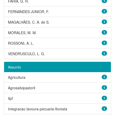
FARIA, G. R.
1
FERNANDES JUNIOR, F.
1
MAGALHÃES, C. A. de S.
1
MORALES, M. M.
1
ROSSONI, A. L.
1
VENDRUSCULO, L. G.
1
Assunto
Agricultura
1
Agrossilvipastoril
1
Ilpf
1
Integracao lavoura-pecuaria-floresta
1