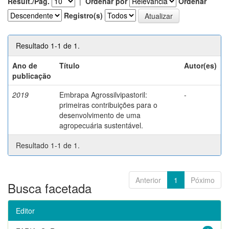
Result./Pág.
|
Ordenar por
Ordenar
Registro(s)
Resultado 1-1 de 1.
Ano de
Título
Autor(es)
publicação
2019
Embrapa Agrossilvipastoril:
-
primeiras contribuições para o
desenvolvimento de uma
agropecuária sustentável.
Resultado 1-1 de 1.
Anterior
1
Póximo
Busca facetada
Editor