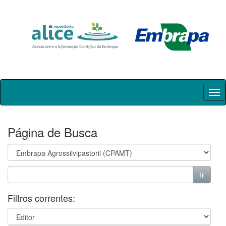
Skip
navigation
Página de Busca
Filtros correntes: