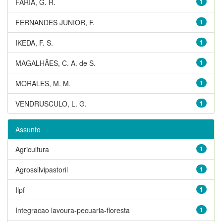
FARIA, G. R.
1
FERNANDES JUNIOR, F.
1
IKEDA, F. S.
1
MAGALHÃES, C. A. de S.
1
MORALES, M. M.
1
VENDRUSCULO, L. G.
1
Assunto
Agricultura
1
Agrossilvipastoril
1
Ilpf
1
Integracao lavoura-pecuaria-floresta
1