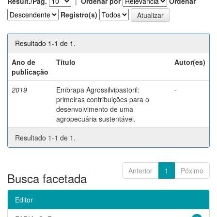
Result./Pág.
|
Ordenar por
Ordenar
Registro(s)
Resultado 1-1 de 1.
Ano de
Título
Autor(es)
publicação
2019
Embrapa Agrossilvipastoril:
-
primeiras contribuições para o
desenvolvimento de uma
agropecuária sustentável.
Resultado 1-1 de 1.
Anterior
1
Póximo
Busca facetada
Editor