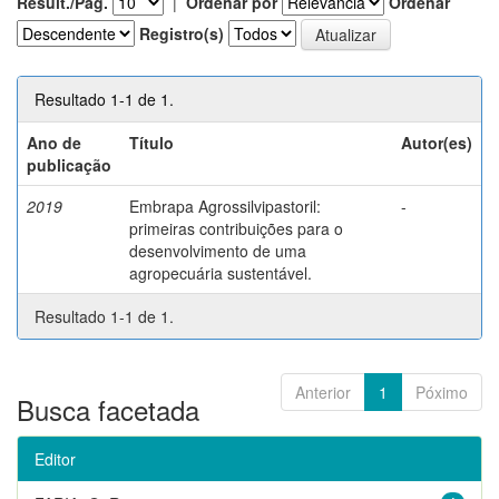
Result./Pág.
|
Ordenar por
Ordenar
Registro(s)
Resultado 1-1 de 1.
Ano de
Título
Autor(es)
publicação
2019
Embrapa Agrossilvipastoril:
-
primeiras contribuições para o
desenvolvimento de uma
agropecuária sustentável.
Resultado 1-1 de 1.
Anterior
1
Póximo
Busca facetada
Editor