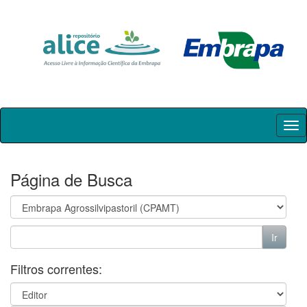
Skip
navigation
Página de Busca
Filtros correntes: