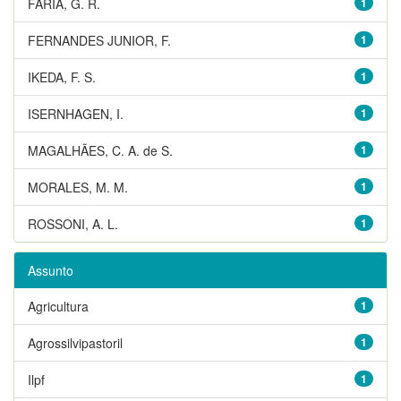
FARIA, G. R.
1
FERNANDES JUNIOR, F.
1
IKEDA, F. S.
1
ISERNHAGEN, I.
1
MAGALHÃES, C. A. de S.
1
MORALES, M. M.
1
ROSSONI, A. L.
1
Assunto
Agricultura
1
Agrossilvipastoril
1
Ilpf
1