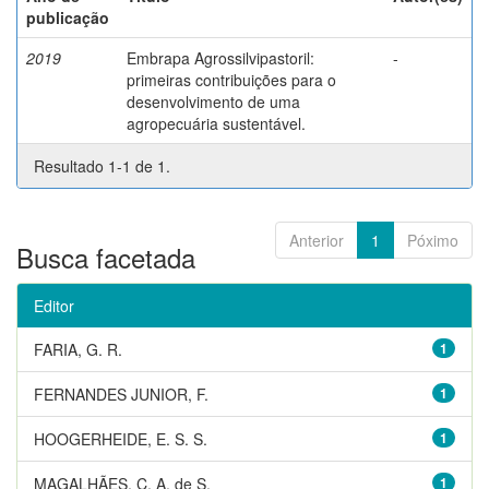
publicação
2019
Embrapa Agrossilvipastoril:
-
primeiras contribuições para o
desenvolvimento de uma
agropecuária sustentável.
Resultado 1-1 de 1.
Anterior
1
Póximo
Busca facetada
Editor
FARIA, G. R.
1
FERNANDES JUNIOR, F.
1
HOOGERHEIDE, E. S. S.
1
MAGALHÃES, C. A. de S.
1