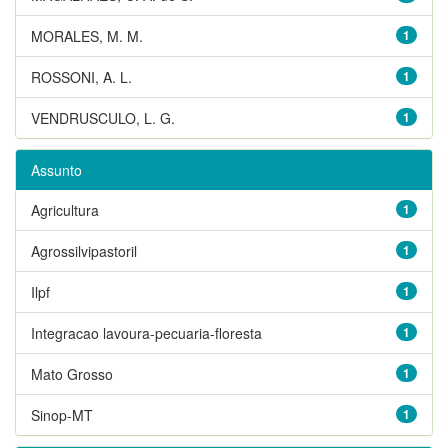
MORALES, M. M.
1
ROSSONI, A. L.
1
VENDRUSCULO, L. G.
1
Assunto
Agricultura
1
Agrossilvipastoril
1
Ilpf
1
Integracao lavoura-pecuaria-floresta
1
Mato Grosso
1
Sinop-MT
1