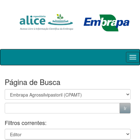
Skip
navigation
Página de Busca
Filtros correntes: