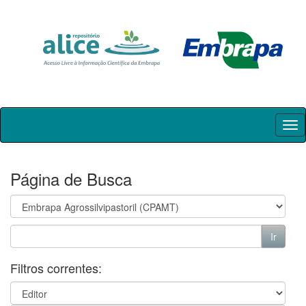
Skip
navigation
Página de Busca
Filtros correntes: