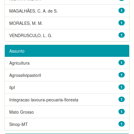
MAGALHÃES, C. A. de S.
1
MORALES, M. M.
1
VENDRUSCULO, L. G.
1
Assunto
Agricultura
1
Agrossilvipastoril
1
Ilpf
1
Integracao lavoura-pecuaria-floresta
1
Mato Grosso
1
Sinop-MT
1