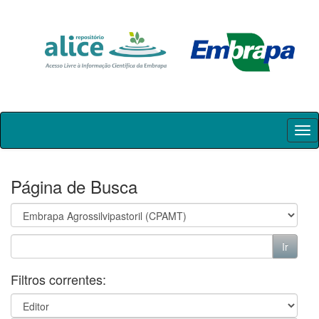
Skip
navigation
Página de Busca
Filtros correntes: