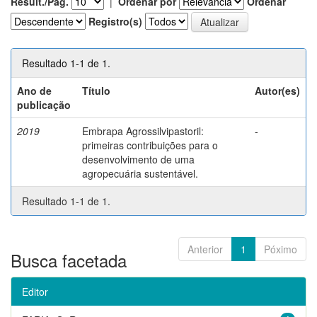
Result./Pág.
|
Ordenar por
Ordenar
Registro(s)
Resultado 1-1 de 1.
Ano de
Título
Autor(es)
publicação
2019
Embrapa Agrossilvipastoril:
-
primeiras contribuições para o
desenvolvimento de uma
agropecuária sustentável.
Resultado 1-1 de 1.
Anterior
1
Póximo
Busca facetada
Editor