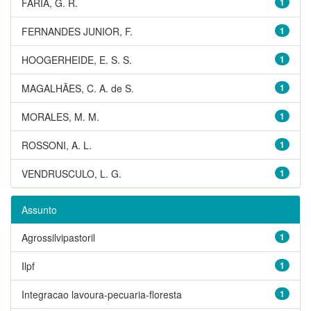
FARIA, G. R.
1
FERNANDES JUNIOR, F.
1
HOOGERHEIDE, E. S. S.
1
MAGALHÃES, C. A. de S.
1
MORALES, M. M.
1
ROSSONI, A. L.
1
VENDRUSCULO, L. G.
1
Assunto
Agrossilvipastoril
1
Ilpf
1
Integracao lavoura-pecuaria-floresta
1