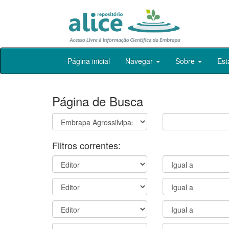
Skip
Página inicial
Navegar
Sobre
Est
navigation
Página de Busca
Filtros correntes: