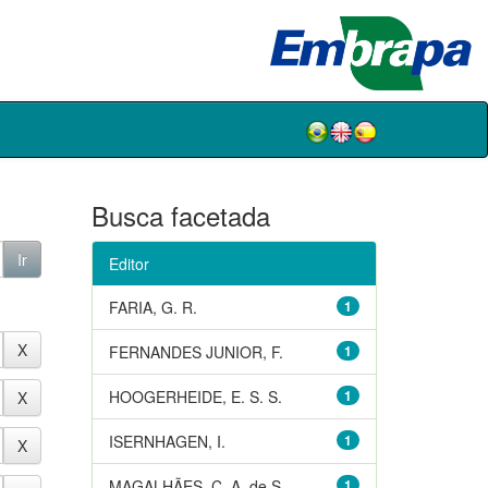
Busca facetada
Editor
FARIA, G. R.
1
FERNANDES JUNIOR, F.
1
HOOGERHEIDE, E. S. S.
1
ISERNHAGEN, I.
1
MAGALHÃES, C. A. de S.
1