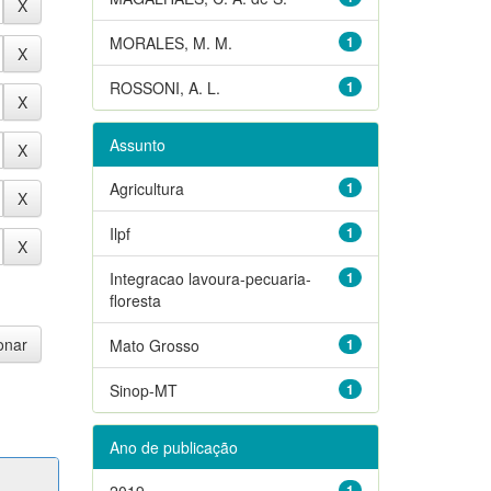
MORALES, M. M.
1
ROSSONI, A. L.
1
Assunto
Agricultura
1
Ilpf
1
Integracao lavoura-pecuaria-
1
floresta
Mato Grosso
1
Sinop-MT
1
Ano de publicação
2019
1