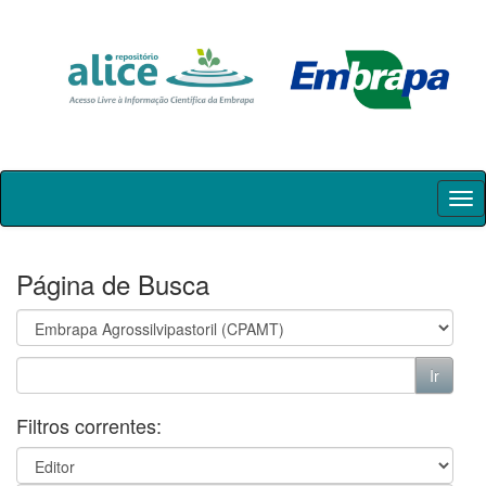
Skip
navigation
Página de Busca
Filtros correntes: