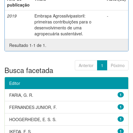
publicação
2019
Embrapa Agrossilvipastoril:
-
primeiras contribuições para o
desenvolvimento de uma
agropecuária sustentável.
Resultado 1-1 de 1.
Anterior
1
Póximo
Busca facetada
Editor
FARIA, G. R.
1
FERNANDES JUNIOR, F.
1
HOOGERHEIDE, E. S. S.
1
IKEDA, F. S.
1