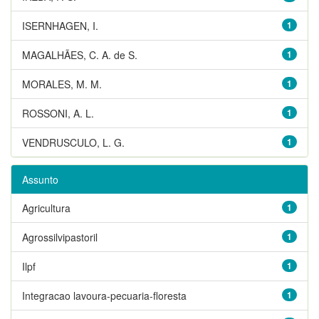
ISERNHAGEN, I.
1
MAGALHÃES, C. A. de S.
1
MORALES, M. M.
1
ROSSONI, A. L.
1
VENDRUSCULO, L. G.
1
Assunto
Agricultura
1
Agrossilvipastoril
1
Ilpf
1
Integracao lavoura-pecuaria-floresta
1