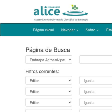
Skip
Página inicial
Navegar
Sobre
Est
navigation
Página de Busca
Filtros correntes: