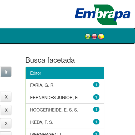
Busca facetada
Editor
FARIA, G. R.
1
FERNANDES JUNIOR, F.
1
HOOGERHEIDE, E. S. S.
1
IKEDA, F. S.
1
ISERNHAGEN, I.
1