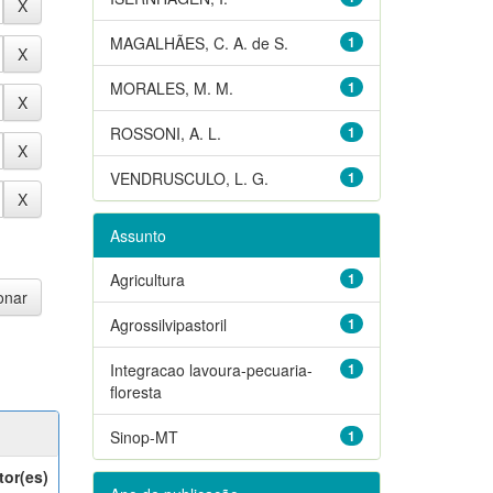
MAGALHÃES, C. A. de S.
1
MORALES, M. M.
1
ROSSONI, A. L.
1
VENDRUSCULO, L. G.
1
Assunto
Agricultura
1
Agrossilvipastoril
1
Integracao lavoura-pecuaria-
1
floresta
Sinop-MT
1
tor(es)