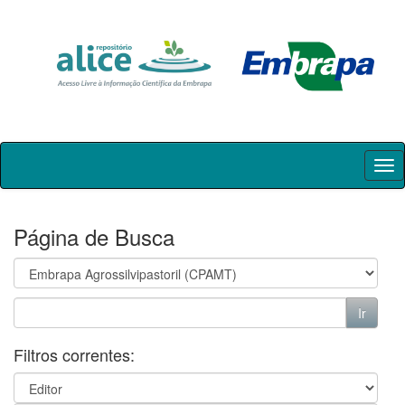
Skip
navigation
Página de Busca
Filtros correntes: