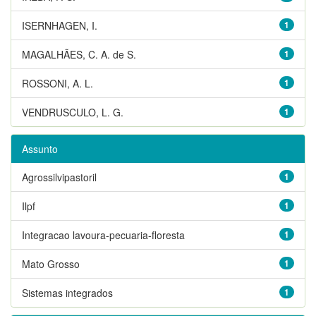
ISERNHAGEN, I.
1
MAGALHÃES, C. A. de S.
1
ROSSONI, A. L.
1
VENDRUSCULO, L. G.
1
Assunto
Agrossilvipastoril
1
Ilpf
1
Integracao lavoura-pecuaria-floresta
1
Mato Grosso
1
Sistemas integrados
1