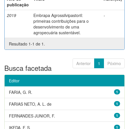
publicação
2019
Embrapa Agrossilvipastoril:
-
primeiras contribuições para o
desenvolvimento de uma
agropecuária sustentável.
Resultado 1-1 de 1.
Anterior
1
Póximo
Busca facetada
Editor
FARIA, G. R.
1
FARIAS NETO, A. L. de
1
FERNANDES JUNIOR, F.
1
IKEDA, F. S.
1