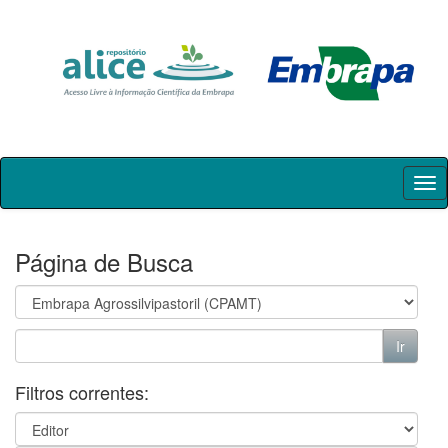
Skip
navigation
Página de Busca
Filtros correntes: