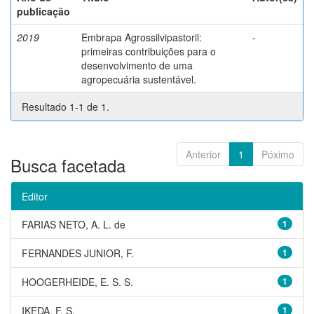
publicação
2019
Embrapa Agrossilvipastoril:
-
primeiras contribuições para o
desenvolvimento de uma
agropecuária sustentável.
Resultado 1-1 de 1.
Anterior
1
Póximo
Busca facetada
Editor
FARIAS NETO, A. L. de
1
FERNANDES JUNIOR, F.
1
HOOGERHEIDE, E. S. S.
1
IKEDA, F. S.
1