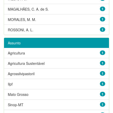
MAGALHÃES, C. A. de S.
1
MORALES, M. M.
1
ROSSONI, A. L.
1
Assunto
Agricultura
1
Agricultura Sustentável
1
Agrossilvipastoril
1
Ilpf
1
Mato Grosso
1
Sinop-MT
1