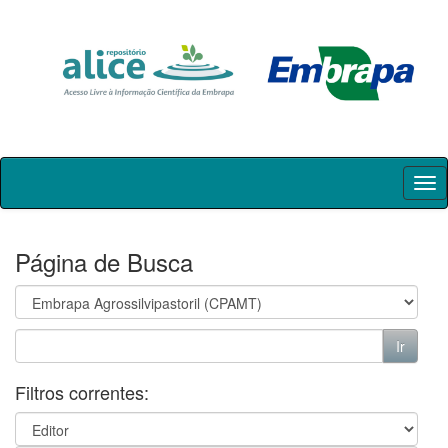
Skip
navigation
Página de Busca
Filtros correntes: