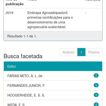
publicação
2019
Embrapa Agrossilvipastoril:
-
primeiras contribuições para o
desenvolvimento de uma
agropecuária sustentável.
Resultado 1-1 de 1.
Anterior
1
Póximo
Busca facetada
Editor
FARIAS NETO, A. L. de
1
FERNANDES JUNIOR, F.
1
HOOGERHEIDE, E. S. S.
1
IKEDA, F. S.
1