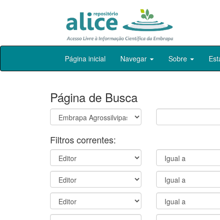
Skip
Página inicial
Navegar
Sobre
Est
navigation
Página de Busca
Filtros correntes: