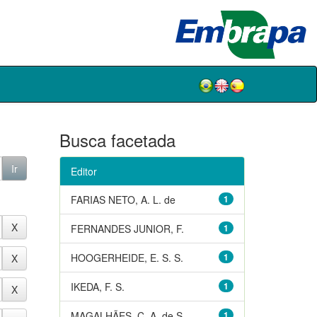
Busca facetada
Editor
FARIAS NETO, A. L. de
1
FERNANDES JUNIOR, F.
1
HOOGERHEIDE, E. S. S.
1
IKEDA, F. S.
1
MAGALHÃES, C. A. de S.
1