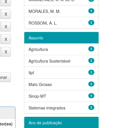
MORALES, M. M.
1
ROSSONI, A. L.
1
Assunto
Agricultura
1
Agricultura Sustentável
1
Ilpf
1
Mato Grosso
1
Sinop-MT
1
Sistemas integrados
1
Ano de publicação
tor(es)