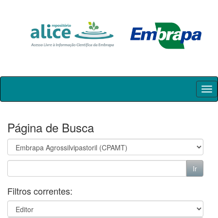
Skip
navigation
Página de Busca
Filtros correntes: