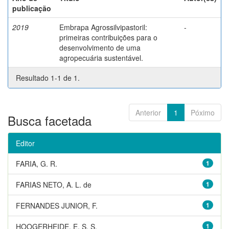
publicação
2019
Embrapa Agrossilvipastoril:
-
primeiras contribuições para o
desenvolvimento de uma
agropecuária sustentável.
Resultado 1-1 de 1.
Anterior
1
Póximo
Busca facetada
Editor
FARIA, G. R.
1
FARIAS NETO, A. L. de
1
FERNANDES JUNIOR, F.
1
HOOGERHEIDE, E. S. S.
1