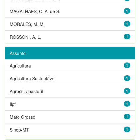
MAGALHÃES, C. A. de S.
1
MORALES, M. M.
1
ROSSONI, A. L.
1
Assunto
Agricultura
1
Agricultura Sustentável
1
Agrossilvipastoril
1
Ilpf
1
Mato Grosso
1
Sinop-MT
1