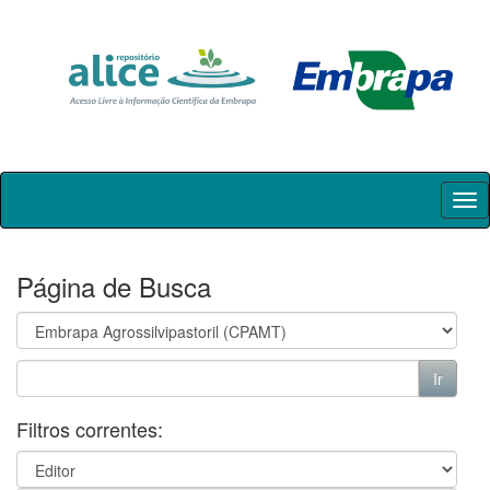
Skip
navigation
Página de Busca
Filtros correntes: