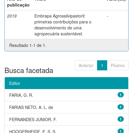
publicação
2019
Embrapa Agrossilvipastoril:
-
primeiras contribuições para o
desenvolvimento de uma
agropecuária sustentável.
Resultado 1-1 de 1.
Anterior
1
Póximo
Busca facetada
Editor
FARIA, G. R.
1
FARIAS NETO, A. L. de
1
FERNANDES JUNIOR, F.
1
HOOGERHEIDE, E. S. S.
1