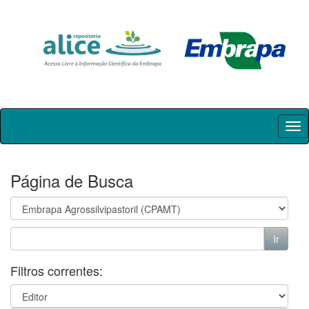
Skip
navigation
Página de Busca
Filtros correntes: