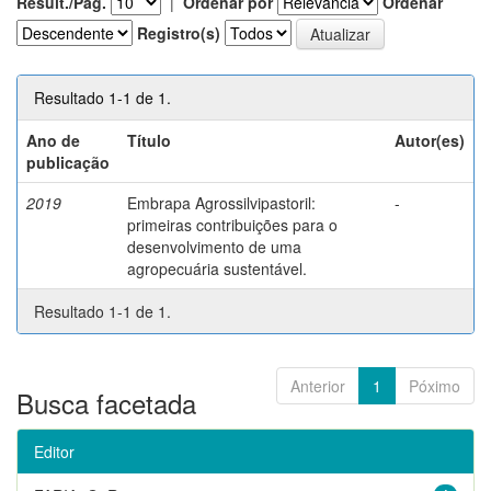
Result./Pág.
|
Ordenar por
Ordenar
Registro(s)
Resultado 1-1 de 1.
Ano de
Título
Autor(es)
publicação
2019
Embrapa Agrossilvipastoril:
-
primeiras contribuições para o
desenvolvimento de uma
agropecuária sustentável.
Resultado 1-1 de 1.
Anterior
1
Póximo
Busca facetada
Editor