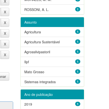
ROSSONI, A. L.
1
Assunto
Agricultura
1
Agricultura Sustentável
1
Agrossilvipastoril
1
Ilpf
1
Mato Grosso
1
Sistemas integrados
1
Ano de publicação
2019
1