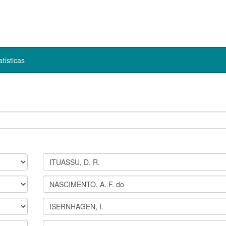
atísticas