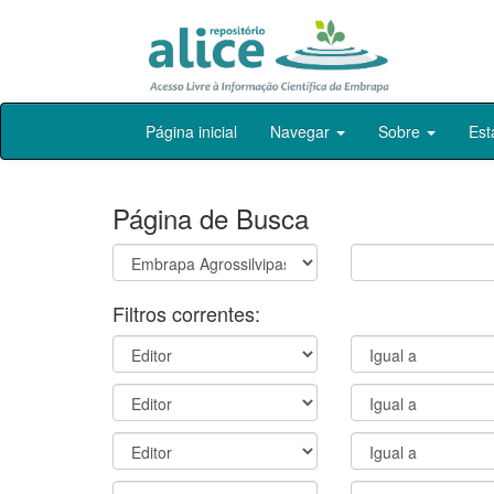
Skip
Página inicial
Navegar
Sobre
Est
navigation
Página de Busca
Filtros correntes: