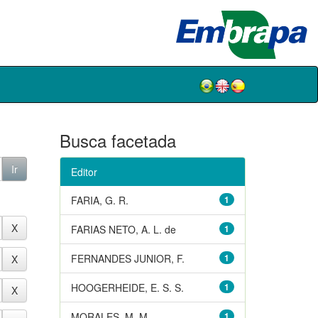
Busca facetada
Editor
FARIA, G. R.
1
FARIAS NETO, A. L. de
1
FERNANDES JUNIOR, F.
1
HOOGERHEIDE, E. S. S.
1
MORALES, M. M.
1