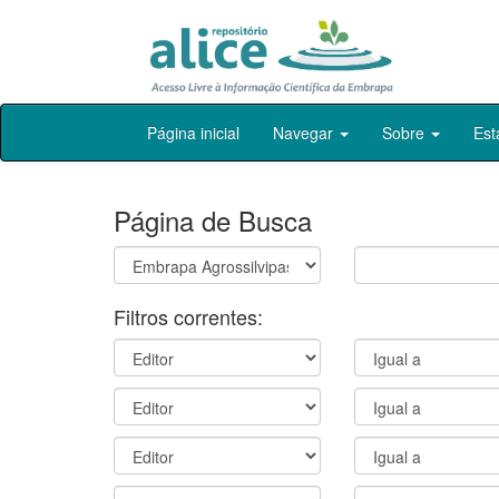
Skip
Página inicial
Navegar
Sobre
Est
navigation
Página de Busca
Filtros correntes: