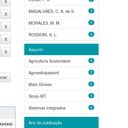
MAGALHÃES, C. A. de S.
1
MORALES, M. M.
1
ROSSONI, A. L.
1
Assunto
Agricultura Sustentável
1
Agrossilvipastoril
1
Mato Grosso
1
Sinop-MT
1
Sistemas integrados
1
Ano de publicação
tor(es)