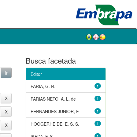
Busca facetada
Editor
FARIA, G. R.
1
FARIAS NETO, A. L. de
1
FERNANDES JUNIOR, F.
1
HOOGERHEIDE, E. S. S.
1
IKEDA, F. S.
1