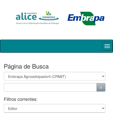
Skip
navigation
Página de Busca
Filtros correntes: