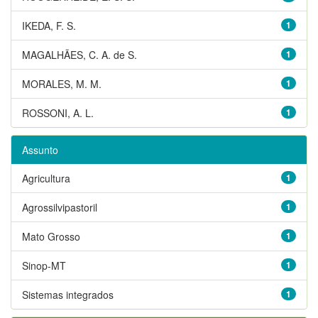
IKEDA, F. S.
1
MAGALHÃES, C. A. de S.
1
MORALES, M. M.
1
ROSSONI, A. L.
1
Assunto
Agricultura
1
Agrossilvipastoril
1
Mato Grosso
1
Sinop-MT
1
Sistemas integrados
1