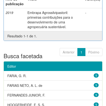
publicação
2019
Embrapa Agrossilvipastoril:
-
primeiras contribuições para o
desenvolvimento de uma
agropecuária sustentável.
Resultado 1-1 de 1.
Anterior
1
Póximo
Busca facetada
Editor
FARIA, G. R.
1
FARIAS NETO, A. L. de
1
FERNANDES JUNIOR, F.
1
HOOGERHEIDE, E. S. S.
1