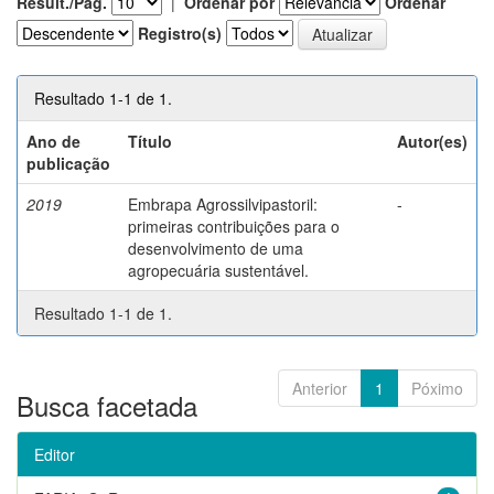
Result./Pág.
|
Ordenar por
Ordenar
Registro(s)
Resultado 1-1 de 1.
Ano de
Título
Autor(es)
publicação
2019
Embrapa Agrossilvipastoril:
-
primeiras contribuições para o
desenvolvimento de uma
agropecuária sustentável.
Resultado 1-1 de 1.
Anterior
1
Póximo
Busca facetada
Editor