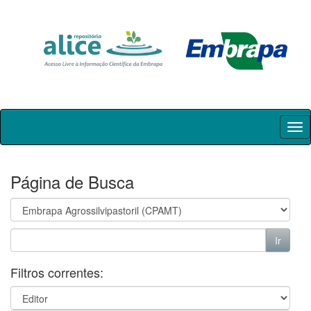
Skip
navigation
Página de Busca
Filtros correntes: