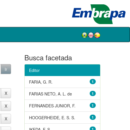
Busca facetada
Editor
FARIA, G. R.
1
FARIAS NETO, A. L. de
1
FERNANDES JUNIOR, F.
1
HOOGERHEIDE, E. S. S.
1
IKEDA, F. S.
1