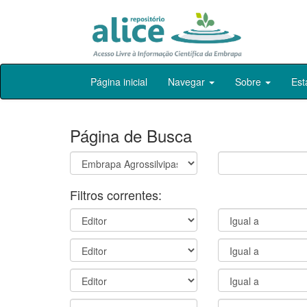
Skip
Página inicial
Navegar
Sobre
Est
navigation
Página de Busca
Filtros correntes: