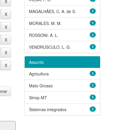
MAGALHÃES, C. A. de S.
1
MORALES, M. M.
1
ROSSONI, A. L.
1
VENDRUSCULO, L. G.
1
Assunto
Agricultura
1
Mato Grosso
1
Sinop-MT
1
Sistemas integrados
1