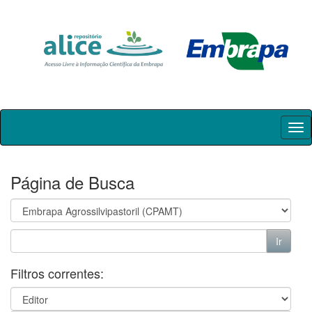
Skip
navigation
Página de Busca
Filtros correntes: