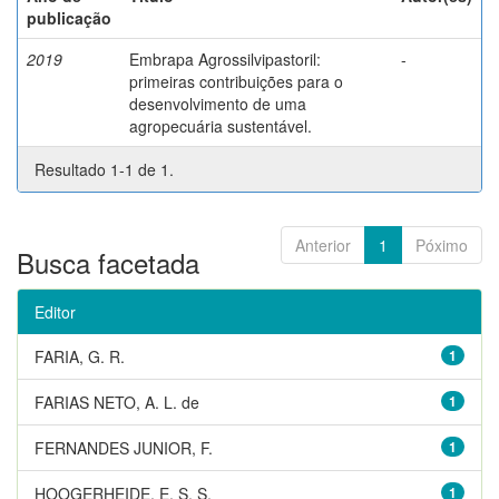
publicação
2019
Embrapa Agrossilvipastoril:
-
primeiras contribuições para o
desenvolvimento de uma
agropecuária sustentável.
Resultado 1-1 de 1.
Anterior
1
Póximo
Busca facetada
Editor
FARIA, G. R.
1
FARIAS NETO, A. L. de
1
FERNANDES JUNIOR, F.
1
HOOGERHEIDE, E. S. S.
1