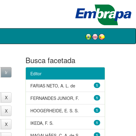
Busca facetada
Editor
FARIAS NETO, A. L. de
1
FERNANDES JUNIOR, F.
1
HOOGERHEIDE, E. S. S.
1
IKEDA, F. S.
1
MAGALHÃES, C. A. de S.
1