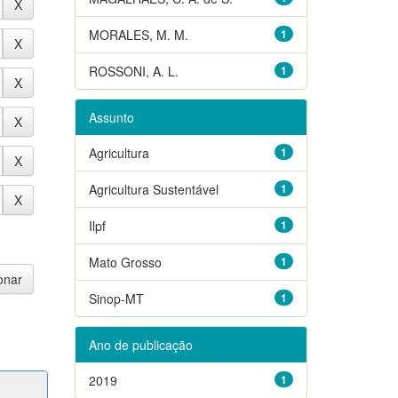
MORALES, M. M.
1
ROSSONI, A. L.
1
Assunto
Agricultura
1
Agricultura Sustentável
1
Ilpf
1
Mato Grosso
1
Sinop-MT
1
Ano de publicação
2019
1