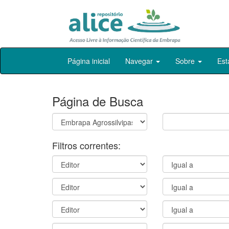
Skip
Página inicial
Navegar
Sobre
Est
navigation
Página de Busca
Filtros correntes: